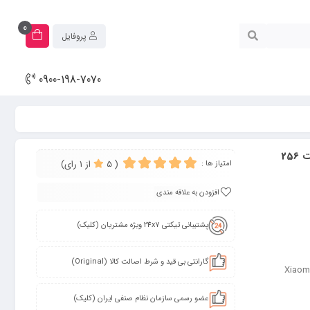
0
پروفایل
0900-198-7070
گوشی موبایل شیائومی مدل Poco X5 Pro 5G دو سیم کارت ظرفیت 256
(
5
از
1
رای
)
امتیاز ها :
افزودن به علاقه مندی
پشتیبانی تیکتی 24x7 ویژه مشتریان (کلیک)
گارانتی بی قید و شرط اصالت کالا (Original)
Xiaom
عضو رسمی سازمان نظام صنفی ایران (کلیک)