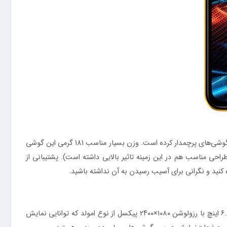
در قسمت پشتی اما زبان طراحی سری Poco این بار با تغیرات اندکی همراه بوده است و باید بگوییم که بیش از پیش Poco X5 Pro 5G را شبیه به گوشی‌های پرچمدار کرده است. وزن بسیار مناسب 181 گرمی این گوشی
حی مناسب هم در این زمینه تاثیر بالایی داشته است). پشتیبانی از
همانطور که در بخش ابتدایی اشاره کرده بودیم، این گوشی از صفحه‌نمایشی زیبا بهره برده است. بهتر است بگوییم زیبای قدرتمند. صفحه‌نمایش ۶.۶۷ اینچ با رزولوشن ۱۰۸۰×۲۴۰۰ پیکسل از نوع امولد که توانایی نمایش