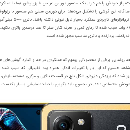
778G 5G سبب شده تا ای
قدرتمند، پردازنده و باتری مناسب مجهز شده است.
‌رویی صفحه‌نمایش یکدست به طراحی ناچ جذاب اینفینیتی O مجهز شده که بریدگی دایره‌‌ای شکل ناچ در قسمت 