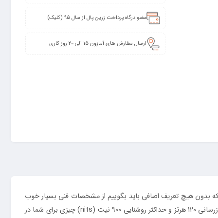
عضو درگاه پرداخت زرین پال از سال 95 (کلیک)
ارسال سفارش های آمازون 15 الی 20 روز کاری
 این شرکت که بدون هیچ تعریف اضافی باید بگوییم از مشخصات فنی بسیار خوب
و قدرتمندی بهره برده، شیائومی Poco X5 Pro 5G است. صفحه‌نمایش 6.67 اینچی این گوشی با رزولوشن 1080×2400 پیکسل از نوع امولد، نرخ بروزرسانی 120 هرتز و حداکثر روشنایی 900 نیت (nits) چیزی برای شما در