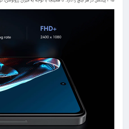
۳۹۵ پیکسل در هر اینچ را دارد. تا همینجا با توجه به میزان رزولوشن، تراکم پیکسل و البته پنل بسیار با‌کیفیت امولد، باید بگوییم که با یکی از قدرتمند‌ترین صفحات‌نمایش در بین گوشی‌های میان‌رده رو‌به‌رو هستید.