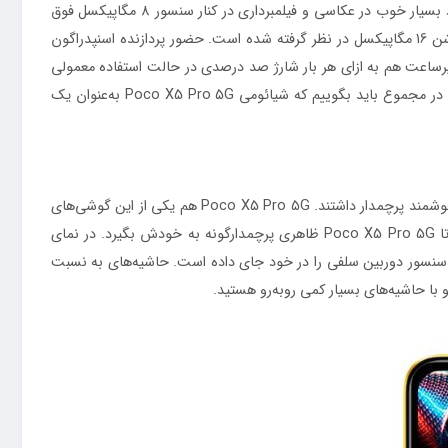
ارائه کیفیت کم نمی‌گذارد و حتی توانایی رقابت با گوشی‌های گران‌قیمت‌تر از خودش را هم دارد. یک سنسور دوربین عریض با رزولوشن 108 با عملکرد بسیار خوب در عکاسی و فیلمبرداری در کنار سنسور 8 مگاپیکسل فوق
عریض (ultrawide) و سنسور 2 مگاپیکسل ماکرو، سنسور‌های دوربین سه‌گانه این گوشی را تشکیل می‌دهند. برای دوربین سلفی هم سنسور با رزولوشن 16 مگاپیکسل در نظر گرفته شده است. حضور پردازنده اسنپدراگون
ن گوشی در اجرای بازی‌‌های حتی سنگین و نرم‌افزار‌های کاربردی عملکرد بسیار قابل قبولی داشته باشد. باتری 5000 میلی‌آمپر‌ساعت هم به ازای هر بار شارژ صد درصدی در حالت استفاده معمولی
طول عمر مفید دو روز را ارائه می‌کندو پشتیبانی از فناوری شارژ سریع 67 وات سبب شده تا زمان کمی را صرف شارژ صفر تا صد درصدی باتری بکنید. در مجموع باید بگوییم که شیائومی Poco X5 Pro 5G به‌عنوان یک
در بین گوشی‌های هوشمند میان‌رده سری Poco شرکت شیائومی، شاهد رونمایی برخی از محصولاتی بودیم که عملکردی در حد و اندازه‌ گوشی‌های هوشمند پرچمدار داشتند. Poco X5 Pro 5G هم یکی از این گوشی‌های
هوشمند است. در همان نگاه اول زبان طراحی آشنای سری poco را شاهد هستیم که این بار با تغییرات اندکی همراه بود. تغییراتی که سبب شده تا Poco X5 Pro 5G ظاهری پرچمدار‌گونه به خودش بگیرد. در نمای
بالایی و مرکزی صفحه‌نمایش، سنسور دوربین سلفی را در خود جای داده است. حاشیه‌های به نسبت