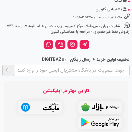
بلاگ
پشتیبانی کاربران
021-91035270
/
0900-198-7070
نشانی: تهران ، میرداماد، مرکز کامپیوتر پایتخت، برج A، طبقه 5، واحد 539
(فروش فقط غیرحضوری - مراجعه با هماهنگی قبلی)
تخفیف اولین خرید + ارسال رایگان : DIGITBAZ50
کارایی بهتر در اپلیکیشن